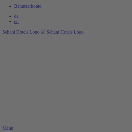
Benutzerkonto
de
en
Schani Hotels Logo
Schani Hotels Logo
Menu