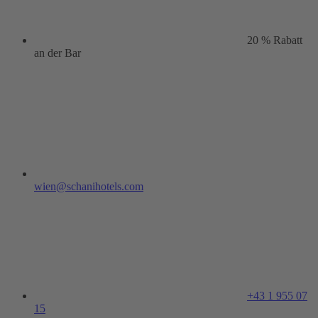
20 % Rabatt
an der Bar
wien@schanihotels.com
+43 1 955 07
15