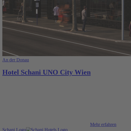
An der Donau
Hotel Schani UNO City Wien
Mehr erfahren
Schani Logo