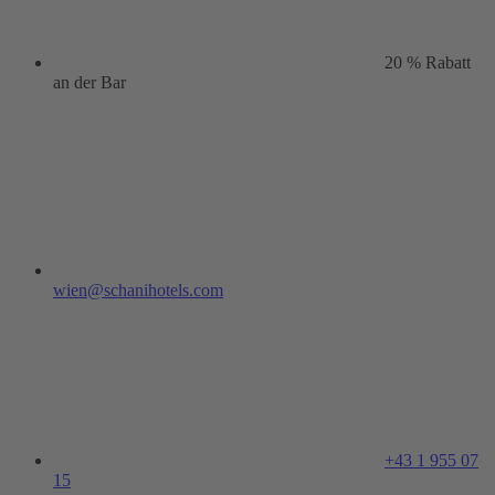
20 % Rabatt
an der Bar
wien@schanihotels.com
+43 1 955 07
15