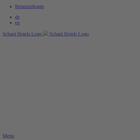
Benutzerkonto
de
en
Schani Hotels Logo
Schani Hotels Logo
Menu