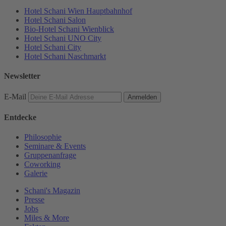
Hotel Schani Wien Hauptbahnhof
Hotel Schani Salon
Bio-Hotel Schani Wienblick
Hotel Schani UNO City
Hotel Schani City
Hotel Schani Naschmarkt
Newsletter
E-Mail
Anmelden
Entdecke
Philosophie
Seminare & Events
Gruppenanfrage
Coworking
Galerie
Schani's Magazin
Presse
Jobs
Miles & More