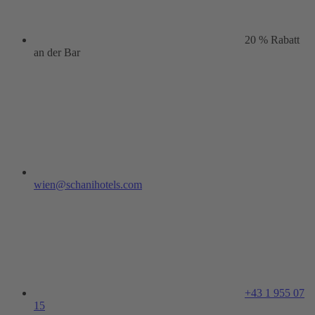
20 % Rabatt
an der Bar
wien@schanihotels.com
+43 1 955 07
15