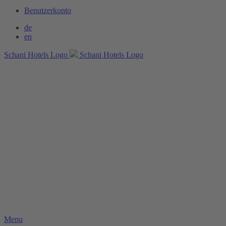
Benutzerkonto
de
en
Schani Hotels Logo
Schani Hotels Logo
Menu