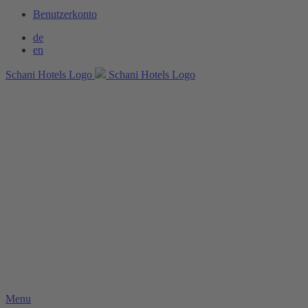
Benutzerkonto
de
en
Schani Hotels Logo
Schani Hotels Logo
Menu