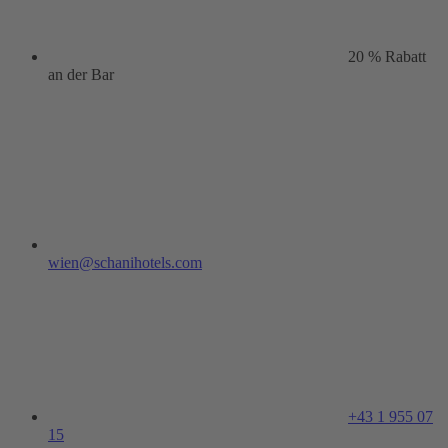
20 % Rabatt
an der Bar
wien@schanihotels.com
+43 1 955 07
15