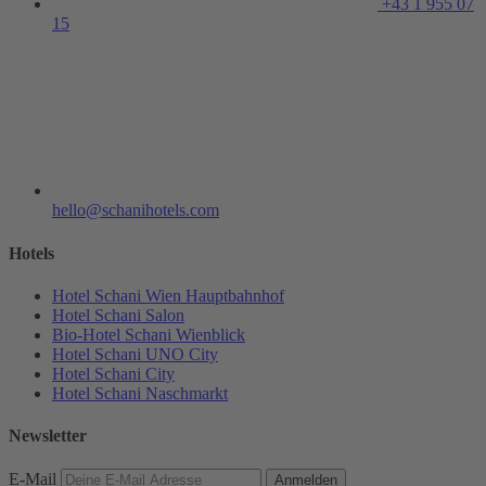
+43 1 955 07
15
hello@schanihotels.com
Hotels
Hotel Schani Wien Hauptbahnhof
Hotel Schani Salon
Bio-Hotel Schani Wienblick
Hotel Schani UNO City
Hotel Schani City
Hotel Schani Naschmarkt
Newsletter
E-Mail
Anmelden