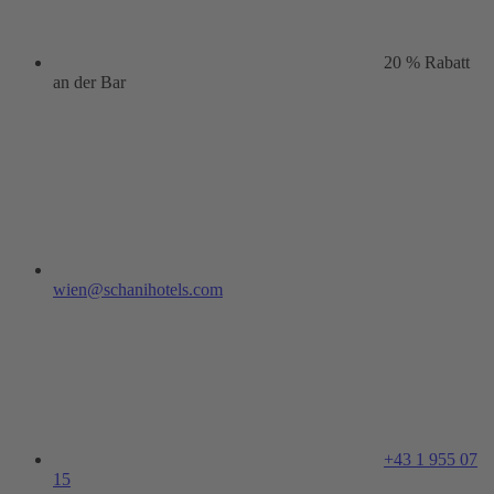
20 % Rabatt
an der Bar
wien@schanihotels.com
+43 1 955 07
15