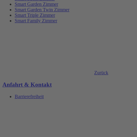
Smart Garden Zimmer
Smart Garden Twin Zimmer
Smart Triple Zimmer
Smart Family Zimmer
Zurück
Anfahrt & Kontakt
Barrierefreiheit