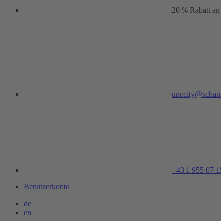
20 % Rabatt an
unocity@schani
+43 1 955 07 1
Benutzerkonto
de
en