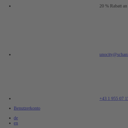
20 % Rabatt an
unocity@schani
+43 1 955 07 1
Benutzerkonto
de
en