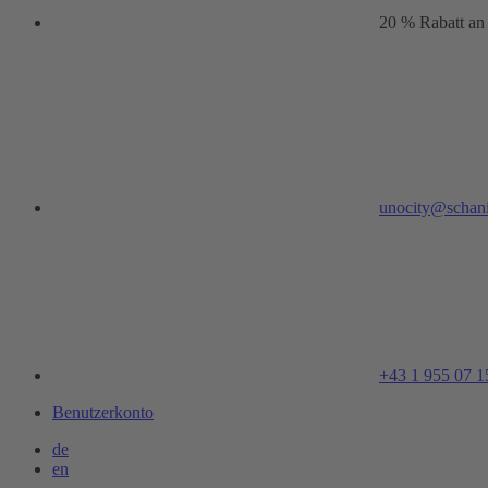
20 % Rabatt an
unocity@schani
+43 1 955 07 1
Benutzerkonto
de
en