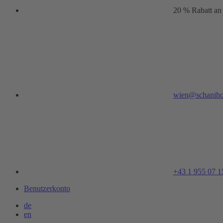
20 % Rabatt an
wien@schaniho
+43 1 955 07 1
Benutzerkonto
de
en